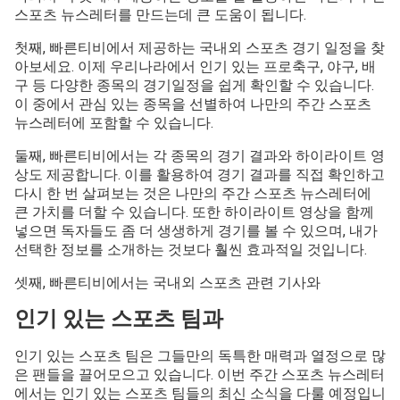
스포츠 뉴스레터를 만드는데 큰 도움이 됩니다.
첫째, 빠른티비에서 제공하는 국내외 스포츠 경기 일정을 찾
아보세요. 이제 우리나라에서 인기 있는 프로축구, 야구, 배
구 등 다양한 종목의 경기일정을 쉽게 확인할 수 있습니다.
이 중에서 관심 있는 종목을 선별하여 나만의 주간 스포츠
뉴스레터에 포함할 수 있습니다.
둘째, 빠른티비에서는 각 종목의 경기 결과와 하이라이트 영
상도 제공합니다. 이를 활용하여 경기 결과를 직접 확인하고
다시 한 번 살펴보는 것은 나만의 주간 스포츠 뉴스레터에
큰 가치를 더할 수 있습니다. 또한 하이라이트 영상을 함께
넣으면 독자들도 좀 더 생생하게 경기를 볼 수 있으며, 내가
선택한 정보를 소개하는 것보다 훨씬 효과적일 것입니다.
셋째, 빠른티비에서는 국내외 스포츠 관련 기사와
인기 있는 스포츠 팀과
인기 있는 스포츠 팀은 그들만의 독특한 매력과 열정으로 많
은 팬들을 끌어모으고 있습니다. 이번 주간 스포츠 뉴스레터
에서는 인기 있는 스포츠 팀들의 최신 소식을 다룰 예정입니