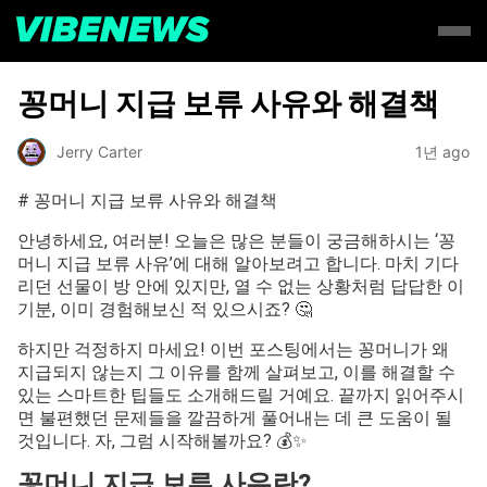
꽁머니 지급 보류 사유와 해결책
Jerry Carter
1년 ago
# 꽁머니 지급 보류 사유와 해결책
안녕하세요, 여러분! 오늘은 많은 분들이 궁금해하시는 ‘꽁
머니 지급 보류 사유’에 대해 알아보려고 합니다. 마치 기다
리던 선물이 방 안에 있지만, 열 수 없는 상황처럼 답답한 이
기분, 이미 경험해보신 적 있으시죠? 🤔
하지만 걱정하지 마세요! 이번 포스팅에서는 꽁머니가 왜
지급되지 않는지 그 이유를 함께 살펴보고, 이를 해결할 수
있는 스마트한 팁들도 소개해드릴 거예요. 끝까지 읽어주시
면 불편했던 문제들을 깔끔하게 풀어내는 데 큰 도움이 될
것입니다. 자, 그럼 시작해볼까요? 💰✨
꽁머니 지급 보류 사유란?