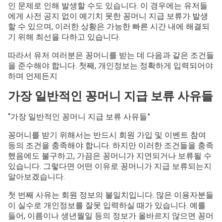
인 문제로 인해 발생할 수도 있습니다. 이 경우에는 유저들
에게 사전 공지 없이 예기치 못한 꽁머니 지급 보류가 발생
할 수 있으며, 이러한 상황은 가능한 빠른 시간 내에 해결되
기 위해 최선을 다하고 있습니다.
따라서 유저 여러분은 꽁머니를 받는 데 다음과 같은 조건들
을 준수해야 합니다. 첫째, 개인정보는 정확하게 입력되어야
하며 언제든지
가장 일반적인 꽁머니 지급 보류 사유들
“가장 일반적인 꽁머니 지급 보류 사유들”
꽁머니를 받기 위해서는 반드시 회원 가입 및 이벤트 참여
등의 조건을 충족해야 합니다. 하지만 이러한 조건들을 충족
했음에도 불구하고, 가끔은 꽁머니가 지연되거나 보류될 수
있습니다. 그렇다면 어떤 이유로 꽁머니가 지급 보류되는지
알아보겠습니다.
첫 번째 사유는 회원 정보의 불일치입니다. 많은 이용자분들
이 실수로 개인정보를 잘못 입력하실 때가 있습니다. 예를
들어, 이름이나 생년월일 등의 정보가 올바르지 않으면 꽁머