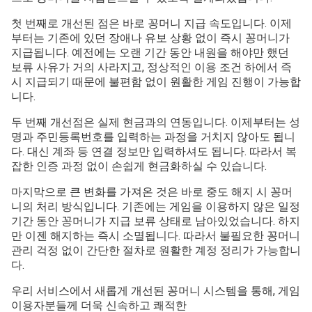
첫 번째로 개선된 점은 바로 꽁머니 지급 속도입니다. 이제
부터는 기존에 있던 장애나 유보 상황 없이 즉시 꽁머니가
지급됩니다. 예전에는 오랜 기간 동안 내원을 해야만 했던
보류 사유가 거의 사라지고, 정상적인 이용 조건 하에서 즉
시 지급되기 때문에 불편함 없이 원활한 게임 진행이 가능합
니다.
두 번째 개선점은 실제 현금과의 연동입니다. 이제부터는 성
명과 주민등록번호를 입력하는 과정을 거치지 않아도 됩니
다. 대신 계좌 등 연결 정보만 입력하셔도 됩니다. 따라서 복
잡한 인증 과정 없이 손쉽게 현금화하실 수 있습니다.
마지막으로 큰 변화를 가져온 것은 바로 중도 해지 시 꽁머
니의 처리 방식입니다. 기존에는 게임을 이용하지 않은 일정
기간 동안 꽁머니가 지급 보류 상태로 남아있었습니다. 하지
만 이젠 해지하는 즉시 소멸됩니다. 따라서 불필요한 꽁머니
관리 걱정 없이 간단한 절차로 원활한 계정 정리가 가능합니
다.
우리 서비스에서 새롭게 개선된 꽁머니 시스템을 통해, 게임
이용자분들께 더욱 신속하고 쾌적한