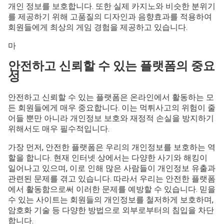
개인 정보를 보호합니다. 또한 실제 카지노와 비슷한 분위기
를 제공하기 위해 고품질의 디자인과 음향효과를 적용하여
회원들에게 최상의 게임 경험을 제공하고 있습니다.
마
안전하고 신뢰할 수 있는 플랫폼의 중요
성
안전하고 신뢰할 수 있는 플랫폼은 온라인에서 활동하는 모
든 회원들에게 매우 중요합니다. 이는 먹튀사고의 위험이 줄
어들 뿐만 아니라 개인정보 보호와 재정적 손실을 방지하기
위해서도 매우 필수적입니다.
가장 먼저, 안전한 플랫폼은 우리의 개인정보를 보호하는 역
할을 합니다. 현재 인터넷 상에서는 다양한 사기와 해킹이
일어나고 있으며, 이로 인해 많은 사람들이 개인정보 유출과
관련된 문제를 겪고 있습니다. 따라서 우리는 안전한 플랫폼
에서 활동함으로써 이러한 문제를 예방할 수 있습니다. 믿을
수 있는 사이트는 회원들의 개인정보를 철저하게 보호하며,
암호화 기술 등 다양한 방법으로 외부로부터의 침입을 차단
합니다.