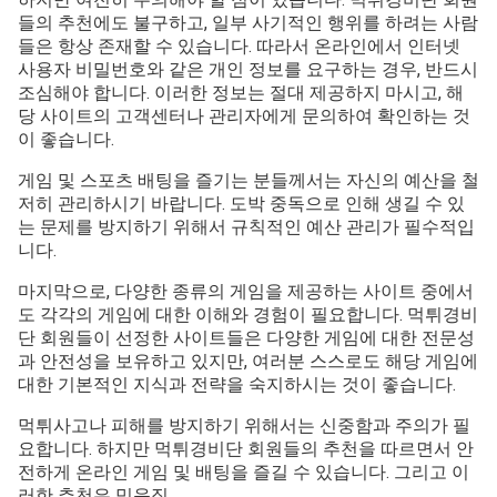
들의 추천에도 불구하고, 일부 사기적인 행위를 하려는 사람
들은 항상 존재할 수 있습니다. 따라서 온라인에서 인터넷
사용자 비밀번호와 같은 개인 정보를 요구하는 경우, 반드시
조심해야 합니다. 이러한 정보는 절대 제공하지 마시고, 해
당 사이트의 고객센터나 관리자에게 문의하여 확인하는 것
이 좋습니다.
게임 및 스포츠 배팅을 즐기는 분들께서는 자신의 예산을 철
저히 관리하시기 바랍니다. 도박 중독으로 인해 생길 수 있
는 문제를 방지하기 위해서 규칙적인 예산 관리가 필수적입
니다.
마지막으로, 다양한 종류의 게임을 제공하는 사이트 중에서
도 각각의 게임에 대한 이해와 경험이 필요합니다. 먹튀경비
단 회원들이 선정한 사이트들은 다양한 게임에 대한 전문성
과 안전성을 보유하고 있지만, 여러분 스스로도 해당 게임에
대한 기본적인 지식과 전략을 숙지하시는 것이 좋습니다.
먹튀사고나 피해를 방지하기 위해서는 신중함과 주의가 필
요합니다. 하지만 먹튀경비단 회원들의 추천을 따르면서 안
전하게 온라인 게임 및 배팅을 즐길 수 있습니다. 그리고 이
러한 추천은 믿음직