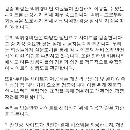
검증 과정은 먹튀경비단 회원들이 안전하게 이용할 수 있는
사이트를 선정하기 위해 매우 중요합니다. 먹튀사고로부터
회원들을 보호하기 위해서는 엄격한 검증 절차와 기준을 따
라야 합니다.
우리 먹튀경비단은 다양한 방법으로 사이트를 검증합니다.
그 중 가장 중요한 것은 실제 사용자들의 리뷰입니다. 우리
는 회원들에게 설문조사를 통해 각 사이트의 서비스와 안전
성에 대한 의견을 수집하고 있습니다. 또한 인터넷 커뮤니티
에서도 다른 사용자들의 경험과 의견을 적극적으로 수집하
여 사이트의 신뢰도를 판단합니다.
또한 우리는 사이트가 제공하는 게임의 공정성 및 결과 예측
가능성 등 여러 가지 요소를 검증합니다. 이를 위해 전문적
인 시스템과 독립적인 조직을 통해 정확하고 객관적인 검증
작업을 진행합니다.
우리는 믿을만한 사이트로 선정하기 위해 다음과 같은 기준
을 따릅니다:
1. 안전성: 사이트가 안전한 결제 시스템을 제공하는지, 개인