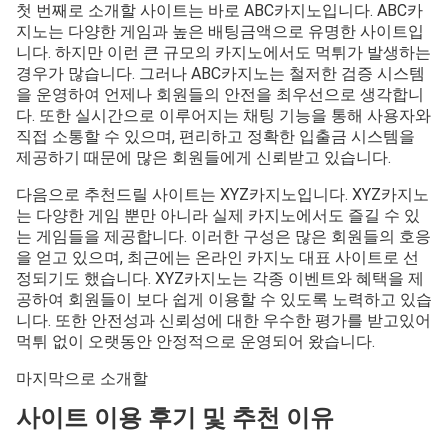
첫 번째로 소개할 사이트는 바로 ABC카지노입니다. ABC카
지노는 다양한 게임과 높은 배팅금액으로 유명한 사이트입
니다. 하지만 이런 큰 규모의 카지노에서도 먹튀가 발생하는
경우가 많습니다. 그러나 ABC카지노는 철저한 검증 시스템
을 운영하여 언제나 회원들의 안전을 최우선으로 생각합니
다. 또한 실시간으로 이루어지는 채팅 기능을 통해 사용자와
직접 소통할 수 있으며, 편리하고 정확한 입출금 시스템을
제공하기 때문에 많은 회원들에게 신뢰받고 있습니다.
다음으로 추천드릴 사이트는 XYZ카지노입니다. XYZ카지노
는 다양한 게임 뿐만 아니라 실제 카지노에서도 즐길 수 있
는 게임들을 제공합니다. 이러한 구성은 많은 회원들의 호응
을 얻고 있으며, 최근에는 온라인 카지노 대표 사이트로 선
정되기도 했습니다. XYZ카지노는 각종 이벤트와 혜택을 제
공하여 회원들이 보다 쉽게 이용할 수 있도록 노력하고 있습
니다. 또한 안전성과 신뢰성에 대한 우수한 평가를 받고있어
먹튀 없이 오랫동안 안정적으로 운영되어 왔습니다.
마지막으로 소개할
사이트 이용 후기 및 추천 이유