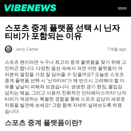
스포츠 중계 플랫폼 선택 시 닌자
티비가 포함되는 이유
Jerry Carter
7개월 ago
스포츠 팬이라면 누구나 최고의 중계 플랫폼을 찾기 위해 고
민하곤 합니다. 다양한 옵션 속에서 과연 어떤 플랫폼이 여
러분의 열정을 가장 잘 담아줄 수 있을까요? 오늘은 스포츠
중계 플랫폼 선택 시 ‘닌자티비’가 왜 반드시 고려해야 할 이
유를 낱낱이 파헤쳐 보겠습니다. 생생한 경기 현장, 몰입감
넘치는 해설, 그리고 사용자 친화적인 인터페이스까지! 닌자
티비가 제공하는 특별한 경험을 통해 스포츠 감상의 새로운
차원을 발견해 보세요! 그럼 함께 자세히 살펴보도록 하겠
습니다.
스포츠 중계 플랫폼이란?