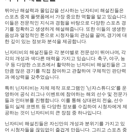
뛰어난 해설력과 몰입감을 선사하는 닌자티비 해설진들은
스포츠 중계 플랫폼에서 가장 중요한 역할을 맡고 있습니다.
이들은 전문적인 지식과 경험을 바탕으로 다양한 스포츠 경
기를 정확하고 생생하게 해설해줍니다. 또한 이들의 생생한
음성과 열정적인 톤으로 시청자들의 관심을 끌며, 경기에 대
한 깊이 있는 정보와 분석을 제공합니다.
닌자티비의 해설진들은 각 분야별로 전문성이 뛰어나며, 각
각의 개성과 색다른 매력을 가지고 있습니다. 축구, 야구, 농
구 등 다양한 스포츠에서 활약하는 닌자티비 해설진들은 그
만큼 많은 경기를 직접 참여하고 관찰하여 구체적인 판단력
과 예상력을 갖추었습니다.
특히 닌자티비는 자체 제작 프로그램인 ‘닌자스튜디오’를 운
영하여 공식 리그나 이벤트에 참여하는 해외 선수 및 전문가
들과 인터뷰를 진행합니다. 이를 통해 상대편의 전술, 선수
들의 실제 코멘트 등 다양한 정보를 수집하여 시청자에게 제
공하는 것이 닌자티비의 큰 장점 중 하나입니다.
닌자티비 해설진들은 자신만의 개성과 분위기를 가지고 있
어 시청자들을 끊임없이 즐겁게 만듭니다. 그리고 스포츠 중