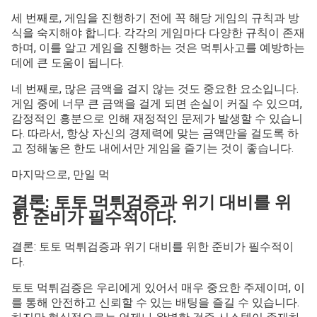
세 번째로, 게임을 진행하기 전에 꼭 해당 게임의 규칙과 방
식을 숙지해야 합니다. 각각의 게임마다 다양한 규칙이 존재
하며, 이를 알고 게임을 진행하는 것은 먹튀사고를 예방하는
데에 큰 도움이 됩니다.
네 번째로, 많은 금액을 걸지 않는 것도 중요한 요소입니다.
게임 중에 너무 큰 금액을 걸게 되면 손실이 커질 수 있으며,
감정적인 흥분으로 인해 재정적인 문제가 발생할 수 있습니
다. 따라서, 항상 자신의 경제력에 맞는 금액만을 걸도록 하
고 정해놓은 한도 내에서만 게임을 즐기는 것이 좋습니다.
마지막으로, 만일 먹
결론: 토토 먹튀검증과 위기 대비를 위
한 준비가 필수적이다.
결론: 토토 먹튀검증과 위기 대비를 위한 준비가 필수적이
다.
토토 먹튀검증은 우리에게 있어서 매우 중요한 주제이며, 이
를 통해 안전하고 신뢰할 수 있는 배팅을 즐길 수 있습니다.