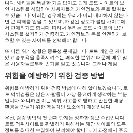
니다. 해커들은 특별한 기술 없이도 쉽게 토토 사이트의 보
안 시스템을 침입하여 사용자들의 개인정보와 돈을 탈취할
수 있습니다. 이러한 경우에는 우리가 미리 대비하지 않는다
면 큰 피해를 입을 수 있으며, 해킹된 정보가 불법 사이트에
서 판매되기도 합니다. 따라서 우리는 토토 사이트의 보안
시스템을 철저하게 검증하고, 개인정보와 돈을 안전하게 보
호할 수 있는 사이트를 선택해야 합니다.
또 다른 위기 상황은 중독성 문제입니다. 토토 게임은 재미
있고 승부욕을 충족시켜주는 쾌적한 분위기 때문에 매우 많
은 사용자들로부터 인기를 얻고 있습니다. 그러나 게임
위험을 예방하기 위한 검증 방법
위험을 예방하기 위한 검증 방법에 대해 알아보겠습니다. 토
토 먹튀검증은 많은 사람들이 가장 중요하게 생각하는 부분
입니다. 왜냐하면 이는 먹튀 사고를 예방하고 안전한 배팅
환경을 만들기 위한 핵심적인 요소이기 때문입니다.
우선, 검증 방법의 첫 번째 단계는 정확한 정보 수집입니다.
토토 먹튀사이트를 판별하기 위해서는 해당 사이트의 모든
정보를 최대한 수집하여 분석해야 합니다. 이 과정에서 주요