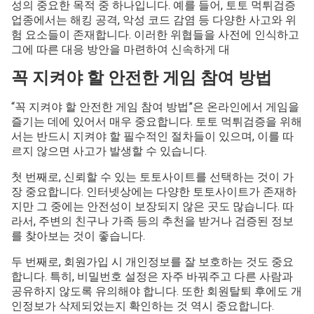
성의 중요한 목적 중 하나입니다. 예를 들어, 토토 먹튀검증
업종에서는 해킹 공격, 악성 코드 감염 등 다양한 사고와 위
험 요소들이 존재합니다. 이러한 위협들을 사전에 인식하고
그에 따른 대응 방안을 마련하여 신속하게 대
꼭 지켜야 할 안전한 게임 참여 방법
“꼭 지켜야 할 안전한 게임 참여 방법”은 온라인에서 게임을
즐기는 데에 있어서 매우 중요합니다. 토토 먹튀검증을 위해
서는 반드시 지켜야 할 필수적인 절차들이 있으며, 이를 따
르지 않으면 사고가 발생할 수 있습니다.
첫 번째로, 신뢰할 수 있는 토토사이트를 선택하는 것이 가
장 중요합니다. 인터넷상에는 다양한 토토사이트가 존재하
지만 그 중에는 안전성이 보장되지 않은 곳도 많습니다. 따
라서, 주변의 친구나 가족 등의 추천을 받거나 검증된 정보
를 찾아보는 것이 좋습니다.
두 번째로, 회원가입 시 개인정보를 잘 보호하는 것도 중요
합니다. 특히, 비밀번호 설정은 자주 바꿔주고 다른 사람과
공유하지 않도록 유의해야 합니다. 또한 회원탈퇴 후에도 개
인정보가 삭제되었는지 확인하는 것 역시 중요합니다.