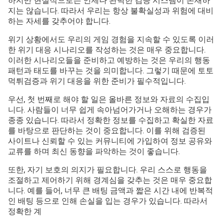
하지만 현실적으로는 언제나 완벽한 검증 시스템이 존재하
지는 않습니다. 따라서 우리는 항상 불확실성과 위험에 대비
하는 자세를 갖추어야 합니다.
위기 상황에서도 우리의 게임 경험을 지속할 수 있도록 이러
한 위기 대응 시나리오를 작성하는 것은 매우 중요합니다.
이러한 시나리오들을 준비하고 예방하는 것은 우리의 행동
패턴과 태도를 바꾸는 것을 의미합니다. 그렇기 때문에 토토
먹튀검증과 위기 대응을 위한 준비가 필수적입니다.
우선, 첫 번째로 해야 할 일은 올바른 정보와 자료의 수집입
니다. 사람들이 너무 쉽게 속아넘어가거나 오해하는 경우가
종종 있습니다. 따라서 정확한 정보를 수집하고 확실한 자료
를 바탕으로 판단하는 것이 중요합니다. 이를 위해 검증된
사이트나 신뢰할 수 있는 커뮤니티에 가입하여 정보 공유와
교류를 하며 최신 동향을 파악하는 것이 좋습니다.
또한, 자기 보호의 의지가 필요합니다. 우리 스스로 행동을
조절하고 제어하기 위해 경계심을 갖추는 것은 매우 중요합
니다. 예를 들어, 너무 큰 배팅 금액과 짧은 시간 내에 반복적
인 배팅 등으로 인해 손실을 입는 경우가 있습니다. 따라서
정확한 계