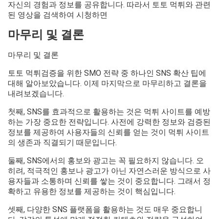
자신의 경험과 정보를 공유합니다. 따라서 토토 먹튀와 관련
된 영상을 검색하여 시청하면
마무리 및 결론
마무리 및 결론
토토 먹튀검증을 위한 SMO 전략 중 하나인 SNS 확산 팁에
대해 알아보았습니다. 이제 마지막으로 마무리하고 결론을
내려보겠습니다.
첫째, SNS를 효과적으로 활용하는 것은 먹튀 사이트를 예방
하는 가장 중요한 전략입니다. 사전에 강력한 정보와 검증된
정보를 제공하여 사용자들의 신뢰를 얻는 것이 먹튀 사이트
의 생존과 직결되기 때문입니다.
둘째, SNS에서의 홍보와 광고는 꼭 필요하지 않습니다. 오
히려, 적극적인 홍보나 광고가 아닌 자연스러운 방식으로 사
용자들과 소통하며 신뢰를 쌓는 것이 중요합니다. 그래서 정
확하고 유용한 정보를 제공하는 것이 핵심입니다.
셋째, 다양한 SNS 플랫폼을 활용하는 것도 매우 중요합니