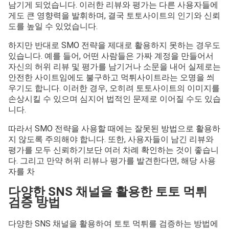
남기게 되었습니다. 이러한 리뷰와 평가는 다른 사용자들에
게도 큰 영향력을 발휘하며, 결국 토토사이트의 인기와 신뢰
도를 높일 수 있었습니다.
하지만 반대로 SMO 전략을 제대로 활용하지 못하는 경우도
있습니다. 예를 들어, 어떤 사람들은 가짜 계정을 만들어서
자신의 허위 리뷰 및 평가를 남기거나 소문을 내어 실제로는
안전한 사이트임에도 불구하고 먹튀사이트라는 오명을 씌
우기도 합니다. 이러한 경우, 오히려 토토사이트의 이미지를
손상시킬 수 있으며 심지어 법적인 문제로 이어질 수도 있습
니다.
따라서 SMO 전략을 사용할 때에는 잘못된 방법으로 활용하
지 않도록 주의해야 합니다. 또한, 사용자들이 남긴 리뷰와
평가를 모두 신뢰하기보단 여러 차례 확인하는 것이 좋습니
다. 그리고 만약 허위 리뷰나 평가를 발견한다면, 해당 사용
자를 차
다양한 SNS 채널을 활용한 토토 먹튀
검증 방법
다양한 SNS 채널을 활용하여 토토 먹튀를 검증하는 방법에