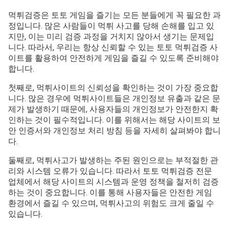
먹튀검증은 토토 게임을 즐기는 모든 분들에게 꼭 필요한 과
정입니다. 많은 사람들이 먹튀 사고를 당해 손해를 입고 있
지만, 이는 미리 검증 과정을 거치지 않아서 생기는 문제입
니다. 따라서, 우리는 항상 신뢰할 수 있는 토토 먹튀검증 사
이트를 활용하여 안전하게 게임을 즐길 수 있도록 준비해야
합니다.
첫째로, 먹튀사이트의 신뢰성을 확인하는 것이 가장 중요합
니다. 많은 경우에 먹튀사이트들은 개인정보 유출과 같은 문
제가 발생하기 때문에, 사용자들의 개인정보가 안전한지 확
인하는 것이 필수적입니다. 이를 위해서는 해당 사이트의 보
안 인증서와 개인정보 처리 방침 등을 자세히 살펴봐야 합니
다.
둘째로, 먹튀사고가 발생하는 주된 원인으로는 부적절한 관
리와 시스템 오류가 있습니다. 따라서 토토 먹튀검증 전문
업체에서 해당 사이트의 시스템과 운영 정책을 철저히 검증
하는 것이 중요합니다. 이를 통해 사용자들은 안전한 게임
환경에서 즐길 수 있으며, 먹튀사고의 위험도 크게 줄일 수
있습니다.