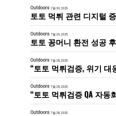
Outdoors
7월 30, 2025
토토 먹튀 관련 디지털 
Outdoors
7월 29, 2025
토토 꽁머니 환전 성공 
Outdoors
7월 28, 2025
“토토 먹튀검증, 위기 대
Outdoors
7월 28, 2025
“토토 먹튀검증 QA 자동
Outdoors
7월 28, 2025