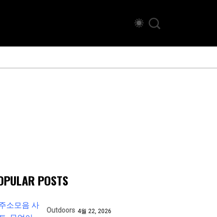
OPULAR POSTS
Outdoors
4월 22, 2026