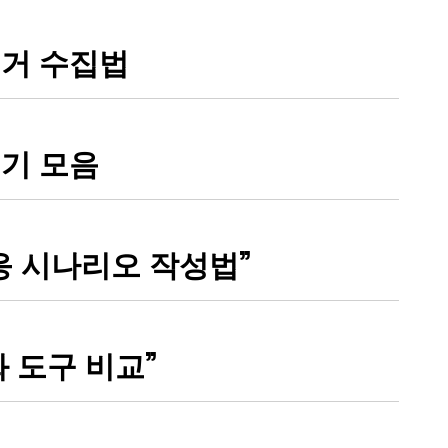
증거 수집법
후기 모음
응 시나리오 작성법”
화 도구 비교”