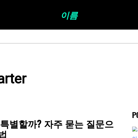
이름
arter
P
 특별할까? 자주 묻는 질문으
법