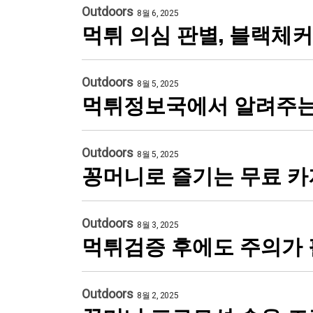
Outdoors
8월 6, 2025
먹튀 의심 판별, 블랙체
Outdoors
8월 5, 2025
먹튀정보국에서 알려주는 
Outdoors
8월 5, 2025
꽁머니로 즐기는 무료 카
Outdoors
8월 3, 2025
먹튀검증 후에도 주의가 
Outdoors
8월 2, 2025