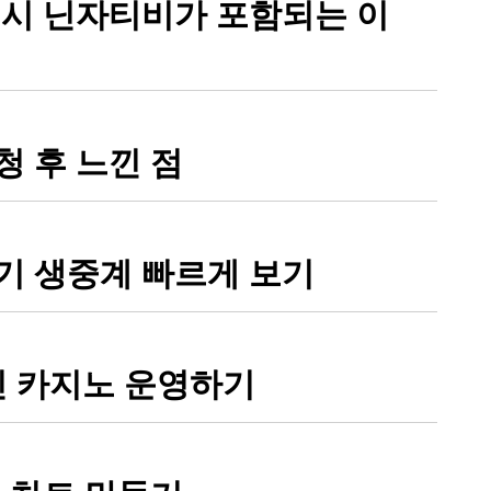
 시 닌자티비가 포함되는 이
청 후 느낀 점
기 생중계 빠르게 보기
 카지노 운영하기