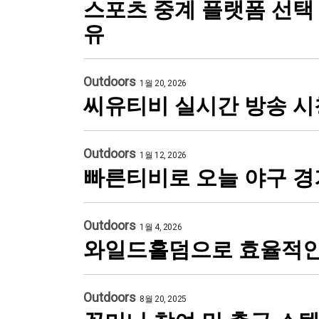
스포츠 중계 플랫폼 선택
유
Outdoors
1월 20, 2026
씨유티비 실시간 방송 시
Outdoors
1월 12, 2026
빠른티비로 오늘 야구 경
Outdoors
1월 4, 2026
와일드홀덤으로 효율적인
Outdoors
8월 20, 2025