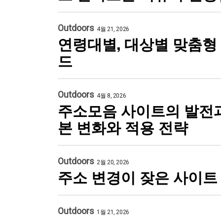
Outdoors
4월 21, 2026
연령대별, 대상별 맞춤형
드
Outdoors
4월 8, 2026
주소모음 사이트의 발전과
본 변화와 적용 전략
Outdoors
2월 20, 2026
주소 변경이 잦은 사이트
Outdoors
1월 21, 2026