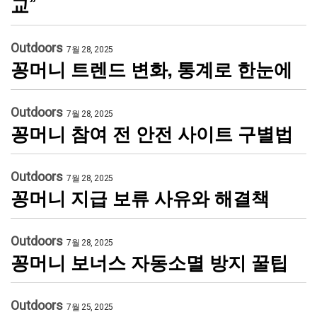
교”
Outdoors
7월 28, 2025
꽁머니 트렌드 변화, 통계로 한눈에
Outdoors
7월 28, 2025
꽁머니 참여 전 안전 사이트 구별법
Outdoors
7월 28, 2025
꽁머니 지급 보류 사유와 해결책
Outdoors
7월 28, 2025
꽁머니 보너스 자동소멸 방지 꿀팁
Outdoors
7월 25, 2025