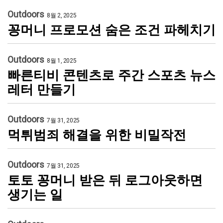
Outdoors
8월 2, 2025
꽁머니 프로모션 숨은 조건 파헤치기
Outdoors
8월 1, 2025
빠른티비 콘텐츠로 주간 스포츠 뉴스
레터 만들기
Outdoors
7월 31, 2025
먹튀범죄 해결을 위한 비밀작전
Outdoors
7월 31, 2025
토토 꽁머니 받은 뒤 로그아웃하면
생기는 일