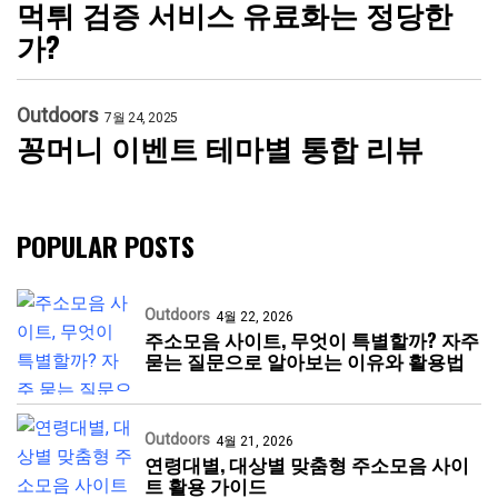
먹튀 검증 서비스 유료화는 정당한
가?
Outdoors
7월 24, 2025
꽁머니 이벤트 테마별 통합 리뷰
POPULAR POSTS
Outdoors
4월 22, 2026
주소모음 사이트, 무엇이 특별할까? 자주
묻는 질문으로 알아보는 이유와 활용법
Outdoors
4월 21, 2026
연령대별, 대상별 맞춤형 주소모음 사이
트 활용 가이드