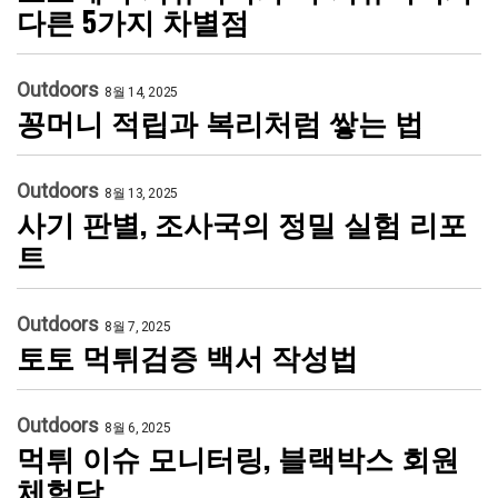
다른 5가지 차별점
Outdoors
8월 14, 2025
꽁머니 적립과 복리처럼 쌓는 법
Outdoors
8월 13, 2025
사기 판별, 조사국의 정밀 실험 리포
트
Outdoors
8월 7, 2025
토토 먹튀검증 백서 작성법
Outdoors
8월 6, 2025
먹튀 이슈 모니터링, 블랙박스 회원
체험담